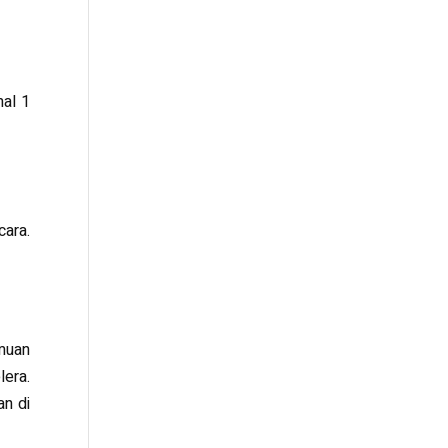
mal 1
ara.
emuan
lera.
an di