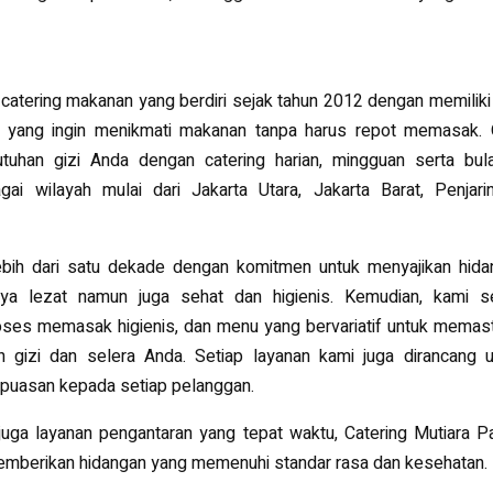
atering makanan yang berdiri sejak tahun 2012 dengan memiliki
a yang ingin menikmati makanan tanpa harus repot memasak. 
utuhan gizi Anda dengan catering harian, mingguan serta bula
ai wilayah mulai dari Jakarta Utara, Jakarta Barat, Penjarin
 lebih dari satu dekade dengan komitmen untuk menyajikan hid
nya lezat namun juga sehat dan higienis. Kemudian, kami se
es memasak higienis, dan menu yang bervariatif untuk memast
 gizi dan selera Anda. Setiap layanan kami juga dirancang u
puasan kepada setiap pelanggan.
juga layanan pengantaran yang tepat waktu, Catering Mutiara 
memberikan hidangan yang memenuhi standar rasa dan kesehatan.