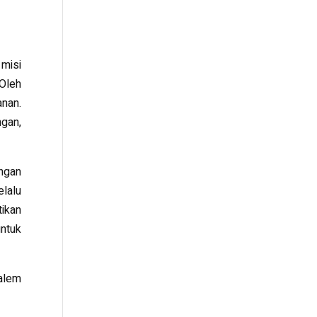
 misi
Oleh
nan.
gan,
angan
lalu
ikan
ntuk
Palem