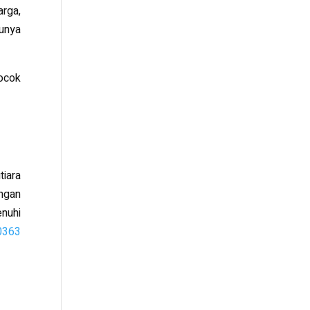
arga,
unya
cocok
tiara
ngan
enuhi
0363