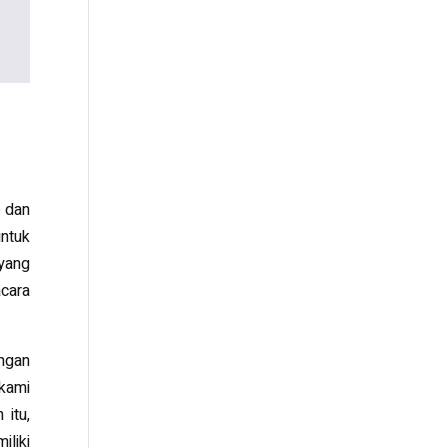
t dan
ntuk
yang
acara
ngan
 kami
 itu,
liki