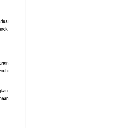
riasi
ack,
anan
nuhi
gkau.
ahaan